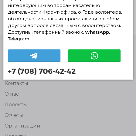
интересующим вопросам касательно
Нет действующих проектов
деятельности Фронт-офиса, о Годе волонтера,
об общенациональных проектах или о любом
другом вопросе связанным с волонтерством.
Доступны: телефонный звонок, WhatsApp,
Telegram
Единая Платформа
Волонтёров
© Единая Платформа Волонтёров 2018-2026
+7 (708) 706-42-42
Навигация
Контакты
О нас
Проекты
Отчеты
Организации