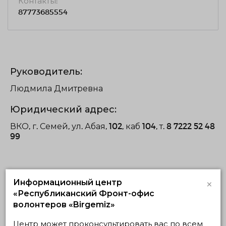
Контакты:
87773685554
Руководитель:
Людмила Дмитревна
Юридический адрес:
ВКО, г. Семей, ул. Абая, 102, каб 104, т. 8 7222 52 48
99
×
Информационный центр
«Республиканский Фронт-офис
Проекты
волонтеров «Birgemiz»
Центр может проконсультировать вас по всем
Реализуемые
Планируемые
Завершенные