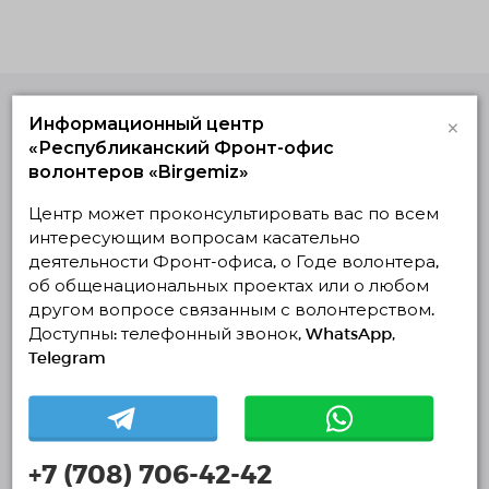
×
Информационный центр
Единая Платформа
«Республиканский Фронт-офис
Волонтёров
волонтеров «Birgemiz»
© Единая Платформа Волонтёров 2018-2026
Навигация
Центр может проконсультировать вас по всем
интересующим вопросам касательно
Контакты
деятельности Фронт-офиса, о Годе волонтера,
об общенациональных проектах или о любом
О нас
другом вопросе связанным с волонтерством.
Проекты
Доступны: телефонный звонок, WhatsApp,
Telegram
Отчеты
Организации
Новости
+7 (708) 706-42-42
Волонтеры