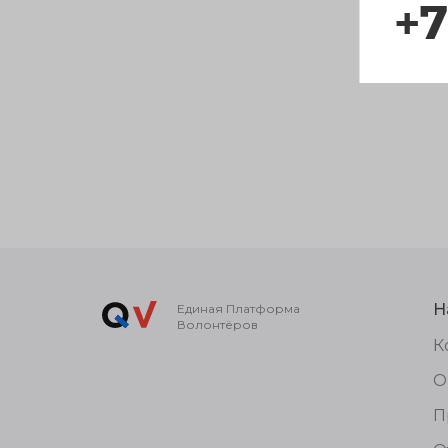
+7
Н
Единая Платформа
Волонтёров
К
О
П