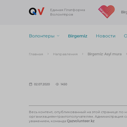
Единая Платформа
Bir
Волонтёров
Волонтеры
Birgemiz
Новости
О
Главная
Направления
Birgemiz: Asyl mura
02.07.2020
1450
Весь контент, опубликованный на этой странице по 
организациям-грантополучателям. Администрация сай
уважением, команда Qazvolunteer.kz