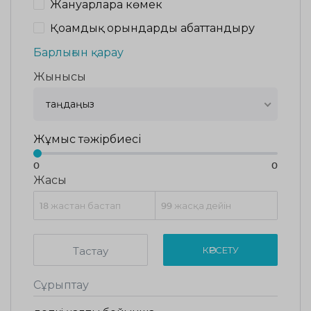
Жануарларға көмек
Қоғамдық орындарды абаттандыру
Барлығын қарау
Жынысы
таңдаңыз
Жұмыс тәжірбиесі
0
0
Жасы
Тастау
КӨРСЕТУ
Сұрыптау