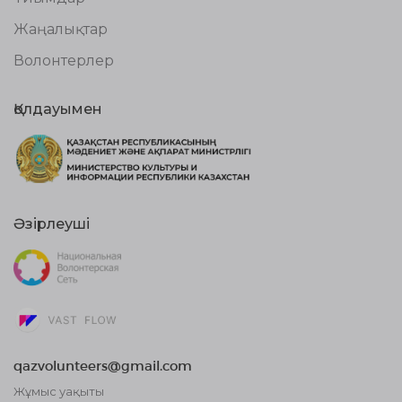
Жаңалықтар
Волонтерлер
Қолдауымен
Әзірлеуші
qazvolunteers@gmail.com
Жұмыс уақыты