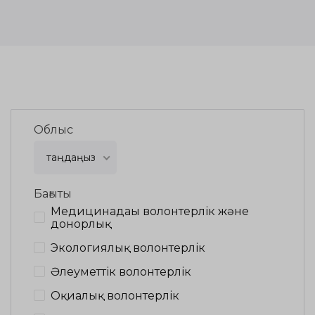
Облыс
таңдаңыз
Бағыты
Медицинадағы волонтерлік және
донорлық
Экологиялық волонтерлік
Әлеуметтік волонтерлік
Оқиғалық волонтерлік