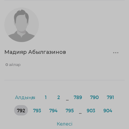
Мадияр Абылгазинов
0 айлар
Алдыңғы
1
2
789
790
791
...
792
793
794
795
903
904
...
Келесі