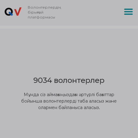
Волонтерлердің
бірыңғай
платформасы
9034 волонтерлер
Мұнда сіз аймағыңыздағы әртүрлі бағыттар
бойынша волонтерлерді таба аласыз және
олармен байланыса аласыз.