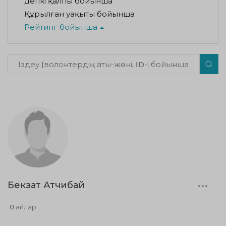
Әдепкі қалпы бойынша
Құрылған уақыты бойынша
Рейтинг бойынша
Бекзат Атчибай
0 айлар