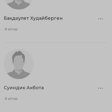
Бақдәулет Худайберген
0 айлар
Суиндик Акбота
0 айлар