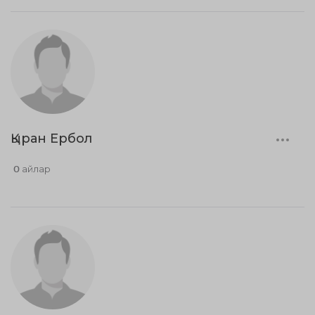
Қыран Ербол
0 айлар