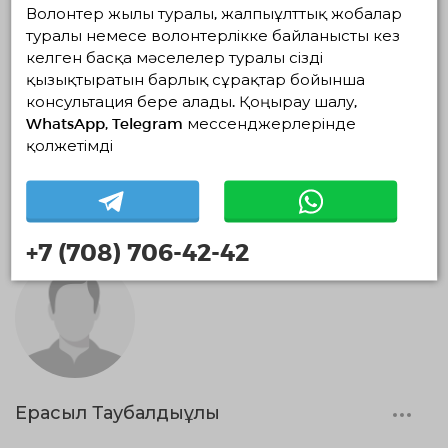
Волонтер жылы туралы, жалпыұлттық жобалар
туралы немесе волонтерлікке байланысты кез
келген басқа мәселелер туралы сізді
қызықтыратын барлық сұрақтар бойынша
консультация бере алады. Қоңырау шалу,
WhatsApp, Telegram мессенджерлерінде
Rakhimzhan Rakhmatillaev
қолжетімді
0 айлар
+7 (708) 706-42-42
Ерасыл Таубалдыұлы