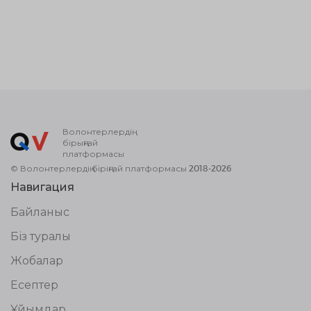
Волонтерлердің
бірыңғай
платформасы
© Волонтерлердің біріңғай платформасы 2018-2026
Навигация
Байланыс
Біз туралы
Жобалар
Есептер
Ұйымдар