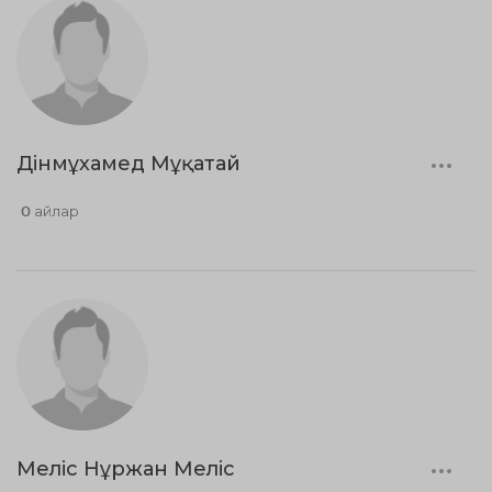
Дінмұхамед Мұқатай
0 айлар
Меліс Нұржан Меліс