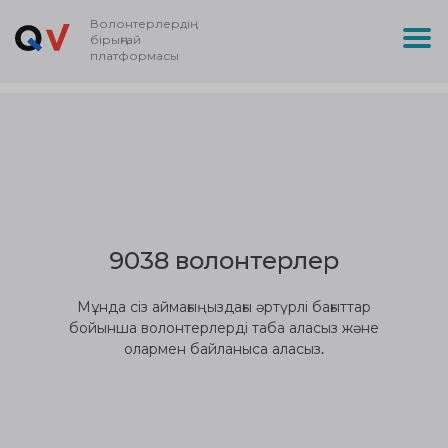
Волонтерлердің
бірыңғай
платформасы
9038 волонтерлер
Мұнда сіз аймағыңыздағы әртүрлі бағыттар
бойынша волонтерлерді таба аласыз және
олармен байланыса аласыз.