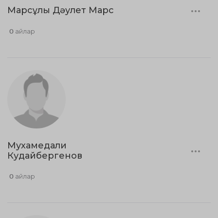
Марсұлы Дәулет Марс
0 айлар
Мухамедали
Кудайбергенов
0 айлар