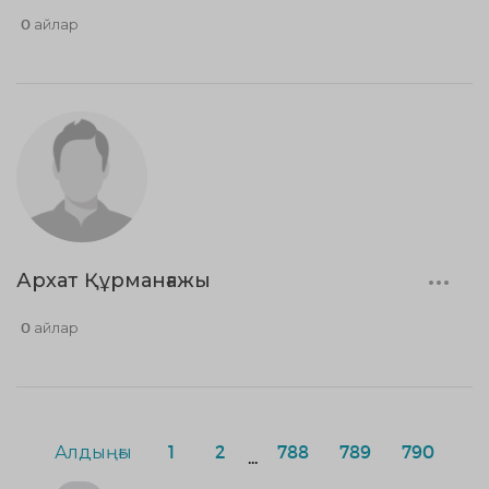
0 айлар
Архат Құрманғажы
0 айлар
Алдыңғы
1
2
788
789
790
...