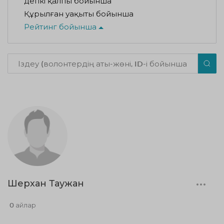
Әдепкі қалпы бойынша
Құрылған уақыты бойынша
Рейтинг бойынша
Шерхан Таужан
0 айлар