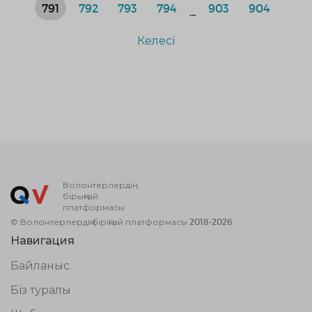
791
792
793
794
903
904
...
Келесі
Волонтерлердің
бірыңғай
платформасы
© Волонтерлердің біріңғай платформасы 2018-2026
Навигация
Байланыс
Біз туралы