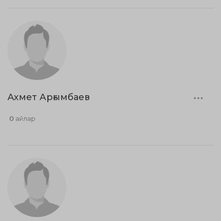
Ахмет Арғымбаев
0 айлар