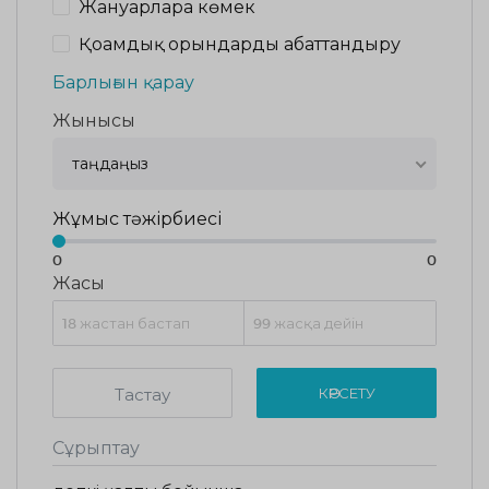
Жануарларға көмек
Қоғамдық орындарды абаттандыру
Барлығын қарау
Жынысы
таңдаңыз
Жұмыс тәжірбиесі
0
0
Жасы
Тастау
КӨРСЕТУ
Сұрыптау