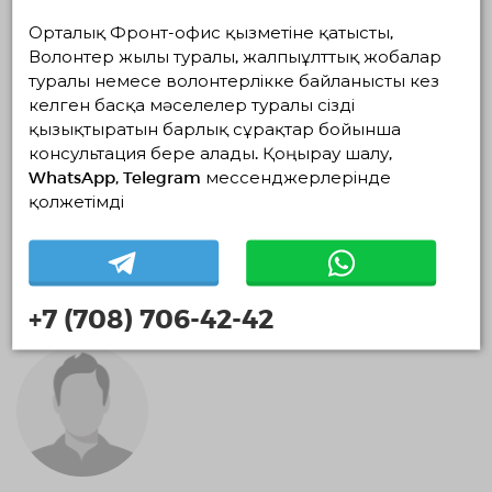
Орталық Фронт-офис қызметіне қатысты,
Волонтер жылы туралы, жалпыұлттық жобалар
туралы немесе волонтерлікке байланысты кез
келген басқа мәселелер туралы сізді
қызықтыратын барлық сұрақтар бойынша
консультация бере алады. Қоңырау шалу,
WhatsApp, Telegram мессенджерлерінде
қолжетімді
Фархат Мейіржанұлы
0 айлар
+7 (708) 706-42-42