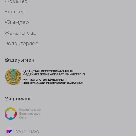
Жобалар
Есептер
Ұйымдар
Жаңалықтар
Волонтерлер
Қолдауымен
Әзірлеуші