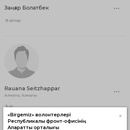
Заңғар Болатбек
0 айлар
Rauana Seitzhappar
Алматы, Алматы
3 ай
×
«Birgemiz» волонтерлері
Әлеуметтік волонтерлік
Республикалық фронт-офисінің
Ақпараттық орталығы