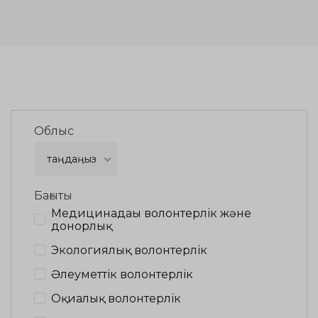
Облыс
таңдаңыз
Бағыты
Медицинадағы волонтерлік және
донорлық
Экологиялық волонтерлік
Әлеуметтік волонтерлік
Оқиғалық волонтерлік