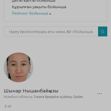
Әдепкі қалпы бойынша
Құрылған уақыты бойынша
Рейтинг бойынша
Шынар Нышанбайқызы
Жамбыл облысы, Turara Rysqulov aýdany, Qulan
2 ай