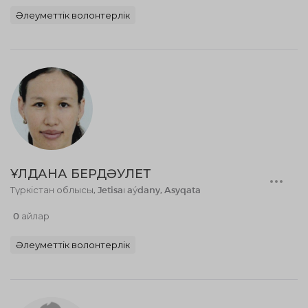
Әлеуметтік волонтерлік
ҰЛДАНА БЕРДӘУЛЕТ
Түркістан облысы, Jetisaı aýdany, Asyqata
0 айлар
Әлеуметтік волонтерлік