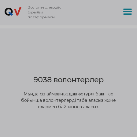
Волонтерлердің
бірыңғай
платформасы
9038 волонтерлер
Мұнда сіз аймағыңыздағы әртүрлі бағыттар
бойынша волонтерлерді таба аласыз және
олармен байланыса аласыз.