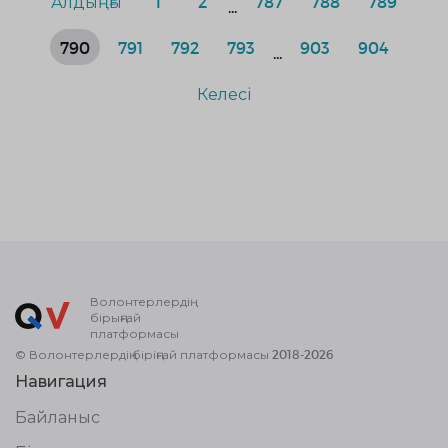
Алдыңғы
1
2
787
788
789
...
790
791
792
793
903
904
...
Келесі
Волонтерлердің
бірыңғай
платформасы
© Волонтерлердің біріңғай платформасы 2018-2026
Навигация
Байланыс