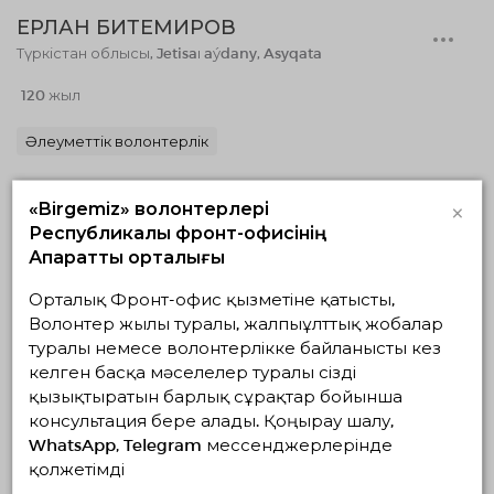
ЕРЛАН БИТЕМИРОВ
Түркістан облысы, Jetisaı aýdany, Asyqata
120 жыл
Әлеуметтік волонтерлік
×
«Birgemiz» волонтерлері
Республикалық фронт-офисінің
Ақпараттық орталығы
Орталық Фронт-офис қызметіне қатысты,
Волонтер жылы туралы, жалпыұлттық жобалар
туралы немесе волонтерлікке байланысты кез
келген басқа мәселелер туралы сізді
САЛИЫҚ НҰРЛАН
қызықтыратын барлық сұрақтар бойынша
консультация бере алады. Қоңырау шалу,
Маңғыстау облысы, Жаңаөзен
WhatsApp, Telegram мессенджерлерінде
12 жыл
қолжетімді