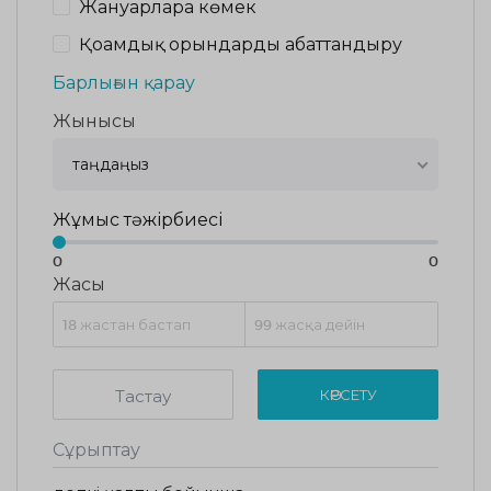
Жануарларға көмек
Қоғамдық орындарды абаттандыру
Барлығын қарау
Жынысы
таңдаңыз
Жұмыс тәжірбиесі
0
0
Жасы
Тастау
КӨРСЕТУ
Сұрыптау