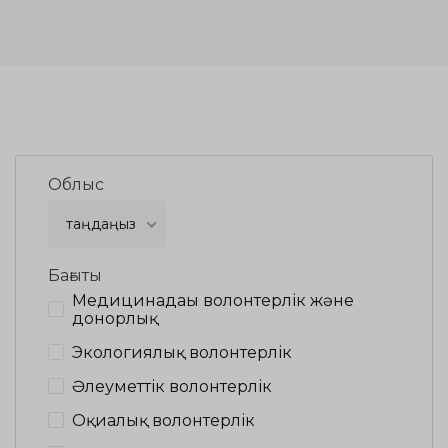
Облыс
таңдаңыз
Бағыты
Медицинадағы волонтерлік және
донорлық
Экологиялық волонтерлік
Әлеуметтік волонтерлік
Оқиғалық волонтерлік