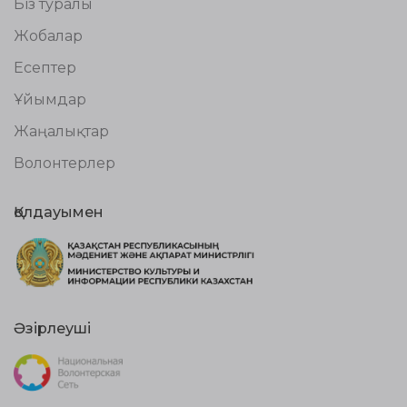
Біз туралы
Жобалар
Есептер
Ұйымдар
Жаңалықтар
Волонтерлер
Қолдауымен
Әзірлеуші