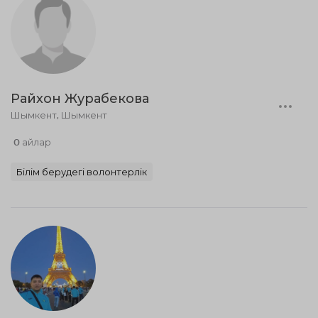
Райхон Журабекова
Шымкент, Шымкент
0 айлар
Білім берудегі волонтерлік