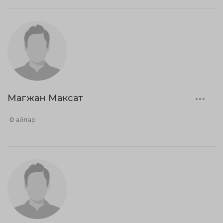
Магжан Максат
0 айлар