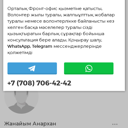
Орталық Фронт-офис қызметіне қатысты,
Волонтер жылы туралы, жалпыұлттық жобалар
туралы немесе волонтерлікке байланысты кез
келген басқа мәселелер туралы сізді
қызықтыратын барлық сұрақтар бойынша
консультация бере алады. Қоңырау шалу,
Аиша Тастыбай
WhatsApp, Telegram мессенджерлерінде
қолжетімді
0 айлар
+7 (708) 706-42-42
Жанайым Анархан