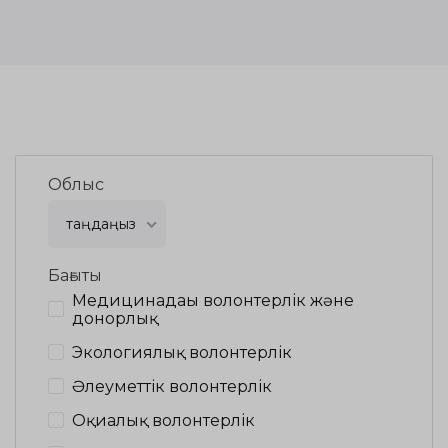
Облыс
таңдаңыз
Бағыты
Медицинадағы волонтерлік және
донорлық
Экологиялық волонтерлік
Әлеуметтік волонтерлік
Оқиғалық волонтерлік