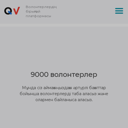
Волонтерлердің
бірыңғай
платформасы
9000 волонтерлер
Мұнда сіз аймағыңыздағы әртүрлі бағыттар
бойынша волонтерлерді таба аласыз және
олармен байланыса аласыз.