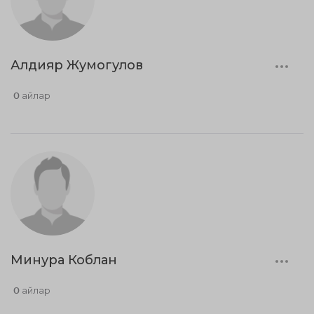
Алдияр Жумогулов
0 айлар
Минура Коблан
0 айлар