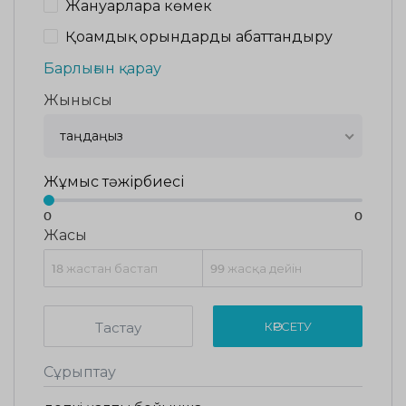
Жануарларға көмек
Қоғамдық орындарды абаттандыру
Барлығын қарау
Жынысы
таңдаңыз
Жұмыс тәжірбиесі
0
0
Жасы
Тастау
КӨРСЕТУ
Сұрыптау