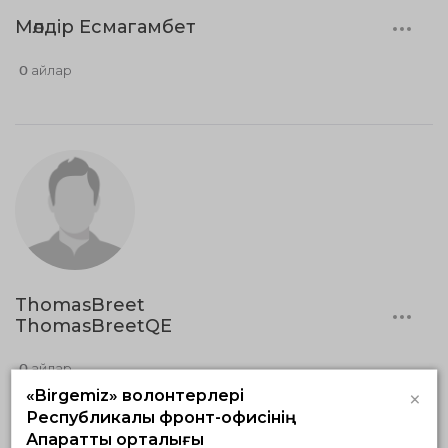
Мөлдір Есмагамбет
0 айлар
ThomasBreet
ThomasBreetQE
0 айлар
×
«Birgemiz» волонтерлері
Республикалық фронт-офисінің
Ақпараттық орталығы