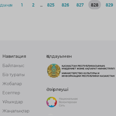
дыңғы
1
2
...
825
826
827
828
829
Навигация
Қолдауымен
Байланыс
Біз туралы
Жобалар
Әзірлеуші
Есептер
Ұйымдар
Жаңалықтар