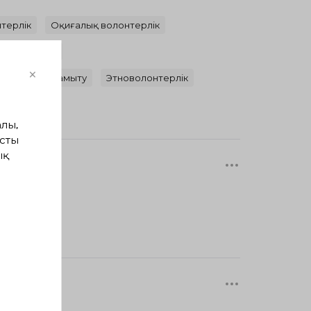
терлік
Оқиғалық волонтерлік
абаттандыру
×
қ қоғамды дамыту
Этноволонтерлік
олонтерлік
лы,
сты
ық