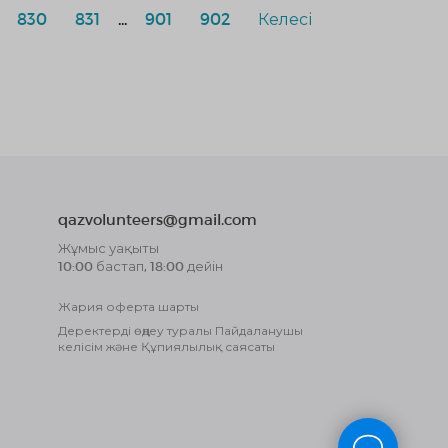
830
831
...
901
902
Келесі
qazvolunteers@gmail.com
Жұмыс уақыты
10:00 бастап, 18:00 дейін
Жария оферта шарты
Деректерді өңдеу туралы Пайдаланушы
келісім және Құпиялылық саясаты