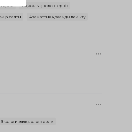
терлік
Оқиғалық волонтерлік
өмір салты
Азаматтық қоғамды дамыту
р
л
Экологиялық волонтерлік