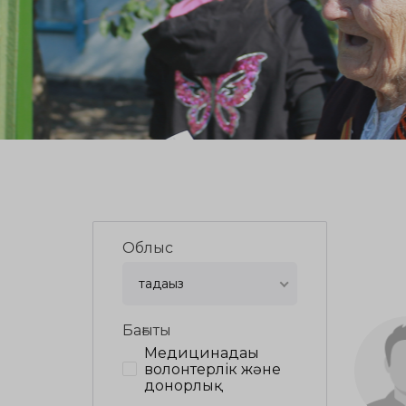
Облыс
таңдаңыз
Бағыты
Медицинадағы
волонтерлік және
донорлық