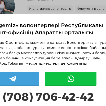
Экологиялық волонтерлік
Әлеуметтік волон
Жануарларға көмек
Қоғамдық орындарды 
gemiz» волонтерлері Республикалық
Спорт және салауатты өмір салты
Азаматты
т-офисінің Ақпараттық орталығы
Іздестіру-құтқару волонтерлік қызметі
ТЖ в
ық Фронт-офис қызметіне қатысты, Волонтер жылы тура
ұлттық жобалар туралы немесе волонтерлікке байланы
лген басқа мәселелер туралы сізді қызықтыратын барл
Жалғас Исмағұлов
1 ай
ар бойынша консультация бере алады. Қоңырау шалу,
Батыс Қазақстан облысы, Орал
App, Telegram мессенджерлерінде қолжетімді
Әлеуметтік волонтерлік
 (708) 706-42-42
Венера Ганижан
1 ай
Қызылорда облысы, Қызылорда