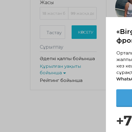
Жасы
«Bir
Тастау
КӨРСЕТУ
фрон
Сұрыптау
Ортал
Әдепкі қалпы бойынша
жалпы
кез ке
Құрылған уақыты
сұрақт
бойынша
Whats
Рейтинг бойынша
+7