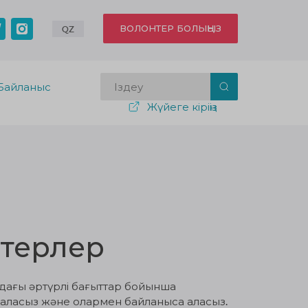
ВОЛОНТЕР БОЛЫҢЫЗ
QZ
Байланыс
Жүйеге кіріңіз
нтерлер
здағы әртүрлі бағыттар бойынша
 аласыз және олармен байланыса аласыз.