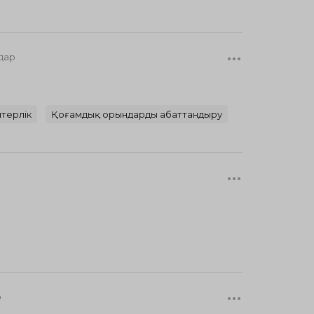
дар
терлік
Қоғамдық орындарды абаттандыру
р