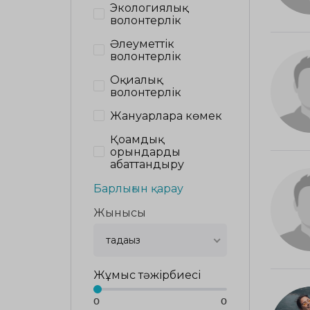
Экологиялық
волонтерлік
Әлеуметтік
волонтерлік
Оқиғалық
волонтерлік
Жануарларға көмек
Қоғамдық
орындарды
абаттандыру
Барлығын қарау
Жынысы
таңдаңыз
Жұмыс тәжірбиесі
0
0