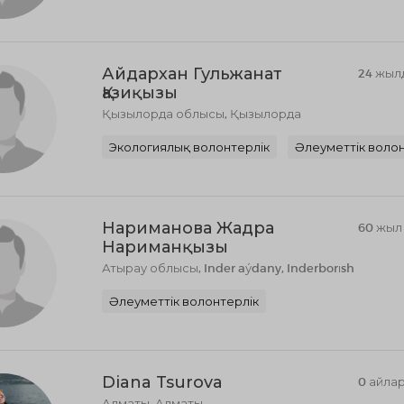
Айдархан Гульжанат
24 жыл
Қазиқызы
Қызылорда облысы, Қызылорда
Экологиялық волонтерлік
Әлеуметтік волон
Нариманова Жадра
60 жыл
Нариманқызы
Атырау облысы, Inder aýdany, Inderborısh
Әлеуметтік волонтерлік
Diana Tsurova
0 айла
Алматы, Алматы