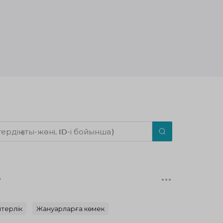
р
терлік
Жануарларға көмек