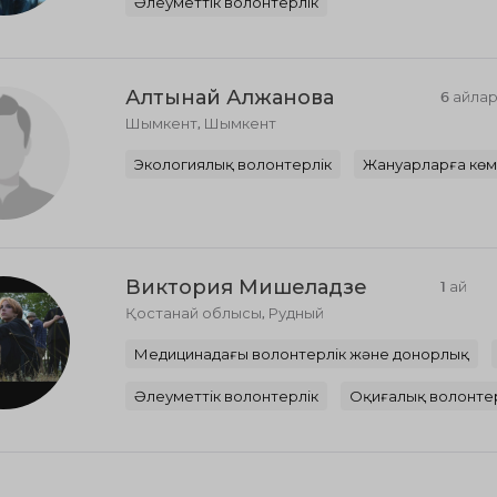
Әлеуметтік волонтерлік
Алтынай Алжанова
6 айла
Шымкент, Шымкент
Экологиялық волонтерлік
Жануарларға көм
Виктория Мишеладзе
1 ай
Қостанай облысы, Рудный
Медицинадағы волонтерлік және донорлық
Әлеуметтік волонтерлік
Оқиғалық волонте