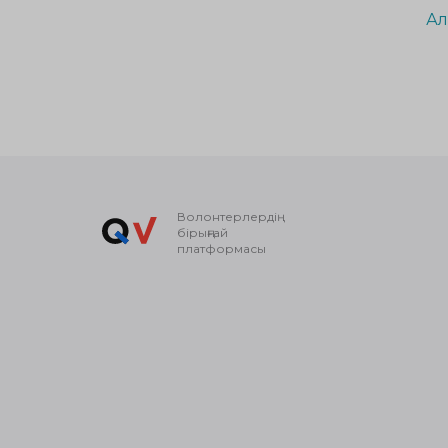
Ал
Волонтерлердің
бірыңғай
платформасы