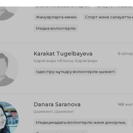
Экологиялық волонтерлік
Әлеуметтік волон
Жануарларға көмек
Спорт және салауатты 
Медиа волонтерлік
Karakat Tugelbayeva
0 айла
Қарағанды ​​облысы, Қарағанды
Іздестіру-құтқару волонтерлік қызметі
Danara Saranova
168 жы
Шымкент, Шымкент
Медицинадағы волонтерлік және донорлық