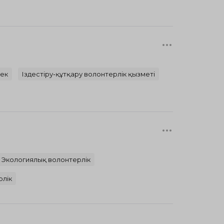
р
ек
Іздестіру-құтқару волонтерлік қызметі
Экологиялық волонтерлік
рлік