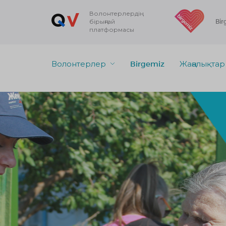
Волонтерлердің
бірыңғай
Bir
платформасы
Волонтерлер
Birgemiz
Жаңалықтар