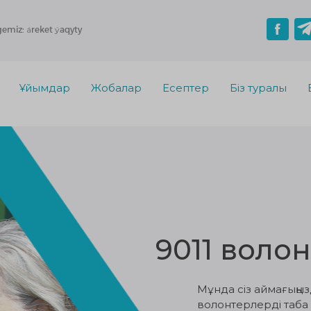
gemiz: áreket ýaqyty
Ұйымдар
Жобалар
Есептер
Біз туралы
9011 воло
Мұнда сіз аймағыңы
волонтерлерді таба