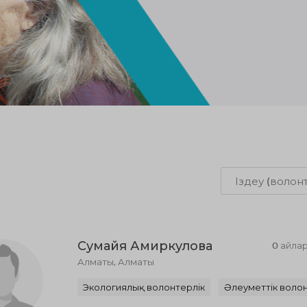
Сумайя Амиркулова
0 айла
Алматы, Алматы
Экологиялық волонтерлік
Әлеуметтік волон