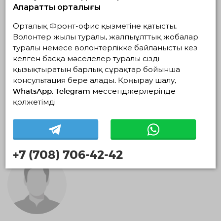
Ақпараттық орталығы
Орталық Фронт-офис қызметіне қатысты,
Волонтер жылы туралы, жалпыұлттық жобалар
туралы немесе волонтерлікке байланысты кез
келген басқа мәселелер туралы сізді
Танат Шахаров
қызықтыратын барлық сұрақтар бойынша
Астана, Астана
консультация бере алады. Қоңырау шалу,
WhatsApp, Telegram мессенджерлерінде
0 айлар
қолжетімді
Экологиялық волонтерлік
+7 (708) 706-42-42