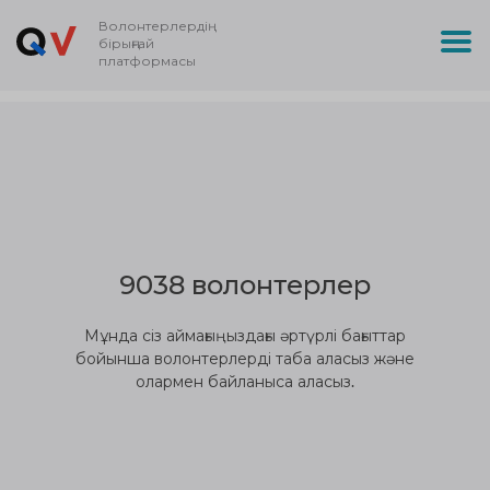
Волонтерлердің
бірыңғай
платформасы
9038 волонтерлер
Мұнда сіз аймағыңыздағы әртүрлі бағыттар
бойынша волонтерлерді таба аласыз және
олармен байланыса аласыз.