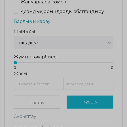
Жануарларға көмек
Қоғамдық орындарды абаттандыру
Барлығын қарау
Жынысы
таңдаңыз
Жұмыс тәжірбиесі
0
0
Жасы
Тастау
КӨРСЕТУ
Сұрыптау