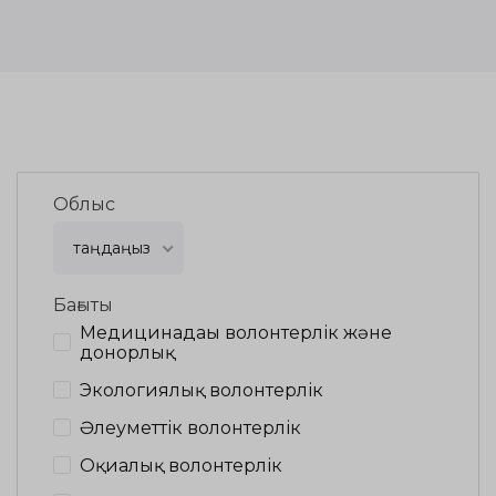
Облыс
таңдаңыз
Бағыты
Медицинадағы волонтерлік және
донорлық
Экологиялық волонтерлік
Әлеуметтік волонтерлік
Оқиғалық волонтерлік