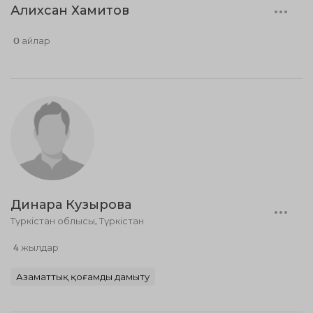
Алихсан Хамитов
0 айлар
Динара Кузырова
Түркістан облысы, Түркістан
4 жылдар
Азаматтық қоғамды дамыту