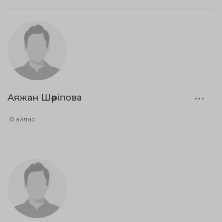
Аяжан Шәріпова
0 айлар