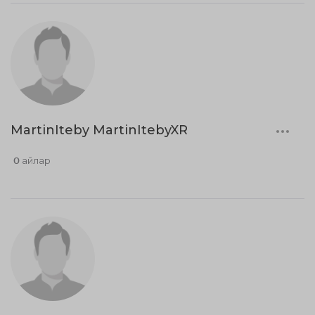
MartinIteby MartinItebyXR
0 айлар