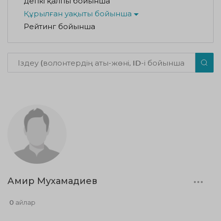
Әдепкі қалпы бойынша
Құрылған уақыты бойынша
Рейтинг бойынша
Амир Мухамадиев
0 айлар