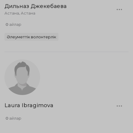
Дильназ Джекебаева
Астана, Астана
0 айлар
Әлеуметтік волонтерлік
Laura Ibragimova
0 айлар