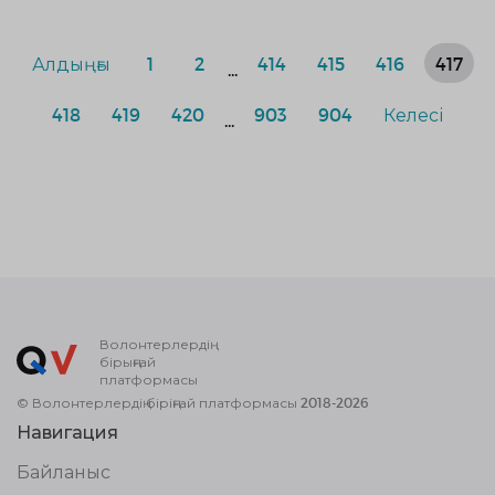
Алдыңғы
1
2
414
415
416
417
...
418
419
420
903
904
Келесі
...
Волонтерлердің
бірыңғай
платформасы
© Волонтерлердің біріңғай платформасы 2018-2026
Навигация
Байланыс