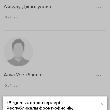
Айсулу Джангулова
0 айлар
Алуа Усенбаева
0 айлар
×
«Birgemiz» волонтерлері
Республикалық фронт-офисінің