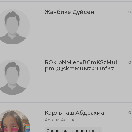
Жанбике Дүйсен
0
ROkIpNMjecvBGmKSzMuL
0
pmQQskmMuNzkrIJnfKz
Карлыгаш Абдрахман
0
Астана, Астана
Экологиялық волонтерлік