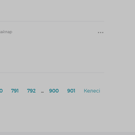
 айлар
0
791
792
...
900
901
Келесі