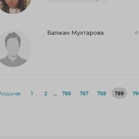
Балжан Мухтарова
0
Алдыңғы
1
2
...
786
787
788
789
79