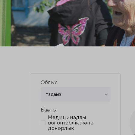
Облыс
таңдаңыз
Бағыты
Медицинадағы
волонтерлік және
донорлық