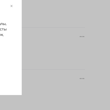
×
лы,
сты
ық
 айлар
 айлар