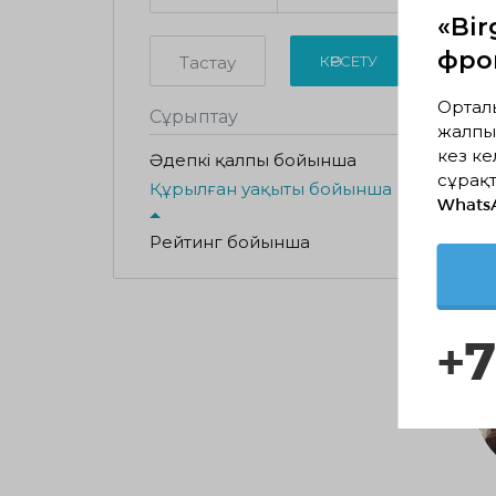
«Bir
фрон
Тастау
КӨРСЕТУ
Ортал
Сұрыптау
жалпы
кез ке
Әдепкі қалпы бойынша
сұрақт
Құрылған уақыты бойынша
Whats
Рейтинг бойынша
+7