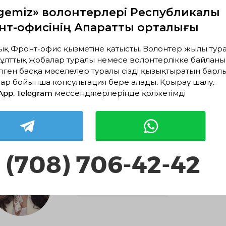
gemiz» волонтерлері Республикалық
т-офисінің Ақпараттық орталығы
ық Фронт-офис қызметіне қатысты, Волонтер жылы тура
ұлттық жобалар туралы немесе волонтерлікке байланы
лген басқа мәселелер туралы сізді қызықтыратын барл
Дулат Сәрсенбай
0
ар бойынша консультация бере алады. Қоңырау шалу,
Алматы, Алматы
App, Telegram мессенджерлерінде қолжетімді
Оқиғалық волонтерлік
 (708) 706-42-42
Биназира Ғибрат
0
Алматы облысы, Ile aýdany, Ótegen batyr
Әлеуметтік волонтерлік