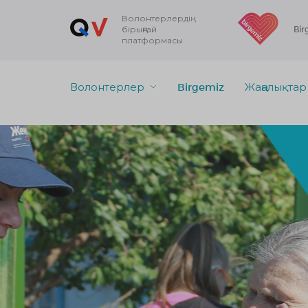
Волонтерлердің
бірыңғай
Bir
платформасы
Волонтерлер
Birgemiz
Жаңалықтар