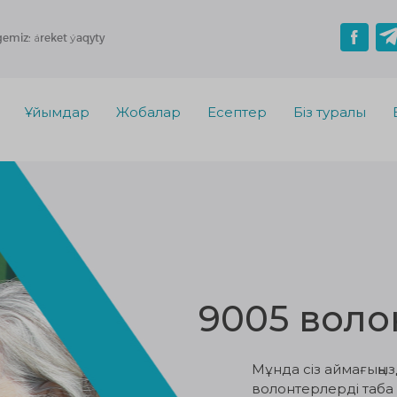
gemiz: áreket ýaqyty
Ұйымдар
Жобалар
Есептер
Біз туралы
9005 воло
Мұнда сіз аймағыңы
волонтерлерді таба