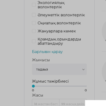
Экологиялық
волонтерлік
Әлеуметтік волонтерлік
Оқиғалық волонтерлік
Жануарларға көмек
Қоғамдық орындарды
абаттандыру
Барлығын қарау
Жынысы
таңдаңыз
Жұмыс тәжірбиесі
0
0
Жасы