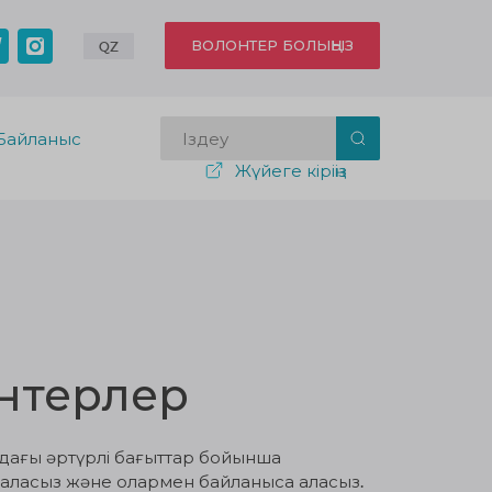
ВОЛОНТЕР БОЛЫҢЫЗ
QZ
Байланыс
Жүйеге кіріңіз
нтерлер
здағы әртүрлі бағыттар бойынша
 аласыз және олармен байланыса аласыз.