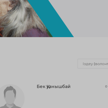
Бек Қуанышбай
0