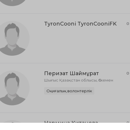
TyronCooni TyronCooniFK
0
Перизат Шаймұрат
0
Шығыс Қазақстан облысы, Өскемен
Оқиғалық волонтерлік
Нармина Китанова
0