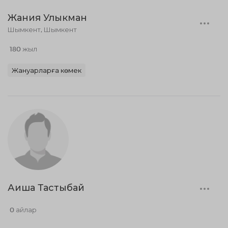
Жания Улыкман
Шымкент, Шымкент
180 жыл
Жануарларға көмек
Аиша Тастыбай
0 айлар