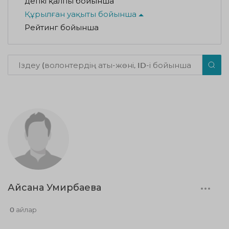
Әдепкі қалпы бойынша
Құрылған уақыты бойынша
Рейтинг бойынша
Айсана Умирбаева
0 айлар