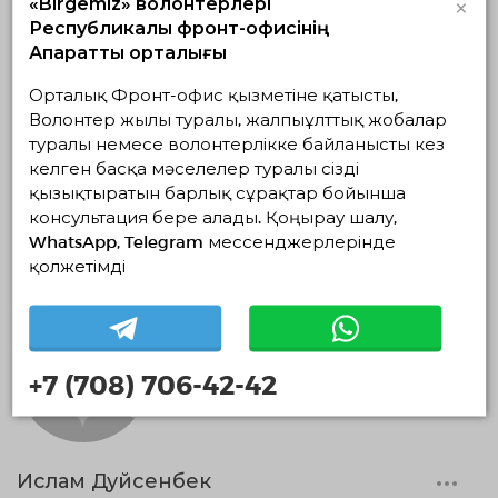
×
«Birgemiz» волонтерлері
Республикалық фронт-офисінің
Ақпараттық орталығы
Орталық Фронт-офис қызметіне қатысты,
Волонтер жылы туралы, жалпыұлттық жобалар
туралы немесе волонтерлікке байланысты кез
ThomasBreet
келген басқа мәселелер туралы сізді
ThomasBreetQE
қызықтыратын барлық сұрақтар бойынша
консультация бере алады. Қоңырау шалу,
0 айлар
WhatsApp, Telegram мессенджерлерінде
қолжетімді
+7 (708) 706-42-42
Ислам Дуйсенбек