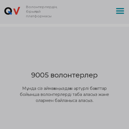
Волонтерлердің
бірыңғай
платформасы
9005 волонтерлер
Мұнда сіз аймағыңыздағы әртүрлі бағыттар
бойынша волонтерлерді таба аласыз және
олармен байланыса аласыз.