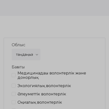
Облыс
таңдаңыз
Бағыты
Медицинадағы волонтерлік және
донорлық
Экологиялық волонтерлік
Әлеуметтік волонтерлік
Оқиғалық волонтерлік