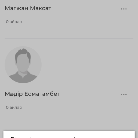
Магжан Максат
0 айлар
Мөлдір Есмагамбет
0 айлар