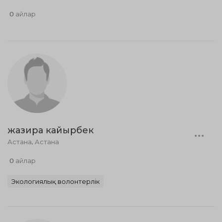
0 айлар
жазира кайырбек
Астана, Астана
0 айлар
Экологиялық волонтерлік