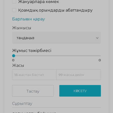
Жануарларға көмек
Қоғамдық орындарды абаттандыру
Барлығын қарау
Жынысы
таңдаңыз
Жұмыс тәжірбиесі
0
0
Жасы
Тастау
КӨРСЕТУ
Сұрыптау