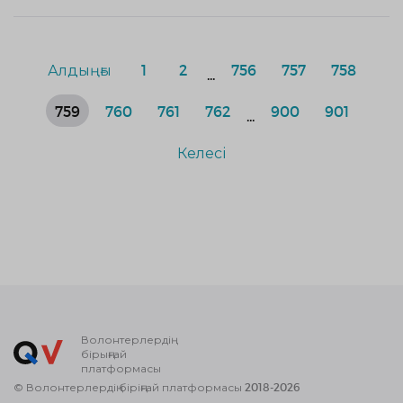
Алдыңғы
1
2
756
757
758
...
759
760
761
762
900
901
...
Келесі
Волонтерлердің
бірыңғай
платформасы
© Волонтерлердің біріңғай платформасы 2018-2026