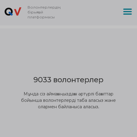
Волонтерлердің
бірыңғай
платформасы
9033 волонтерлер
Мұнда сіз аймағыңыздағы әртүрлі бағыттар
бойынша волонтерлерді таба аласыз және
олармен байланыса аласыз.