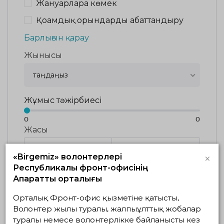
Жануарларға көмек
Қоғамдық орындарды абаттандыру
Барлығын қарау
Жынысы
таңдаңыз
Жұмыс тәжірбиесі
0
0
Жасы
×
«Birgemiz» волонтерлері
Республикалық фронт-офисінің
Ақпараттық орталығы
Тастау
КӨРСЕТУ
Орталық Фронт-офис қызметіне қатысты,
Сұрыптау
Волонтер жылы туралы, жалпыұлттық жобалар
туралы немесе волонтерлікке байланысты кез