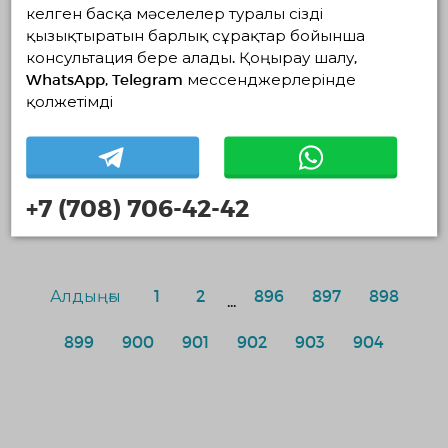
Әдепкі қалпы бойынша
келген басқа мәселелер туралы сізді
Құрылған уақыты бойынша
қызықтыратын барлық сұрақтар бойынша
Рейтинг бойынша
консультация бере алады. Қоңырау шалу,
WhatsApp, Telegram мессенджерлерінде
қолжетімді
+7 (708) 706-42-42
Еш нәрсе табылмады
Алдыңғы
1
2
896
897
898
...
899
900
901
902
903
904