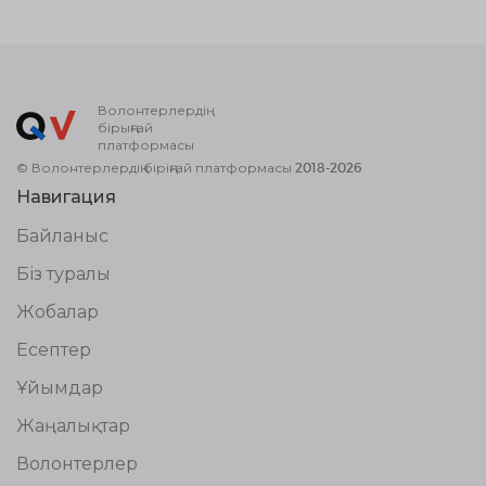
Волонтерлердің
бірыңғай
платформасы
© Волонтерлердің біріңғай платформасы 2018-2026
Навигация
Байланыс
Біз туралы
Жобалар
Есептер
Ұйымдар
Жаңалықтар
Волонтерлер