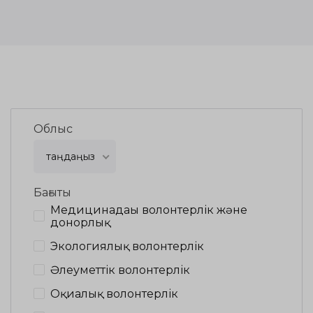
Облыс
таңдаңыз
Бағыты
Медицинадағы волонтерлік және
донорлық
Экологиялық волонтерлік
Әлеуметтік волонтерлік
Оқиғалық волонтерлік