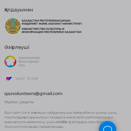
Қолдауымен
Әзірлеуші
qazvolunteers@gmail.com
Жұмыс уақыты
10:00 бастап, 18:00 дейін
Бұл сайт сізге ең жақсы пайдаланушы тәжірибесін ұсыну үшін,
порталдың қолданылуын талдауға және веб-сайттың сапасын
Жария оферта шарты
жақсартуға көмектесу үшін cookie файлдары мен басқа
Деректерді өңдеу туралы Пайдаланушы
технологияларды пайдаланады.
келісім және Құпиялылық саясаты