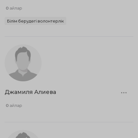
0 айлар
Білім берудегі волонтерлік
Джамиля Алиева
0 айлар