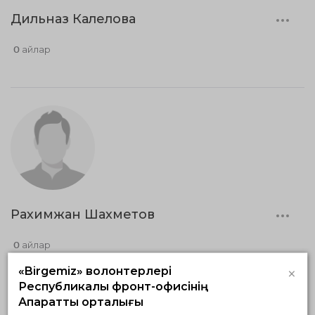
Дильназ Калелова
0 айлар
Рахимжан Шахметов
0 айлар
×
«Birgemiz» волонтерлері
Республикалық фронт-офисінің
Ақпараттық орталығы