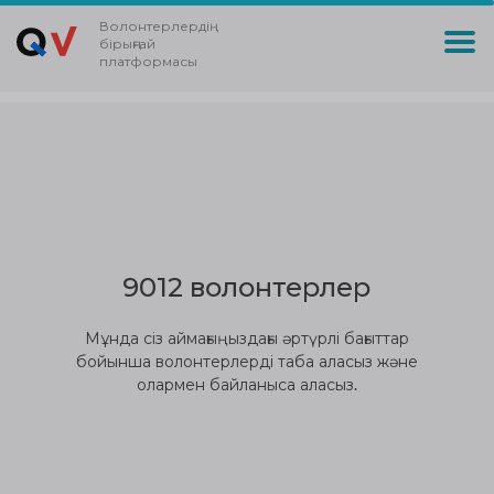
Волонтерлердің
бірыңғай
платформасы
9012 волонтерлер
Мұнда сіз аймағыңыздағы әртүрлі бағыттар
бойынша волонтерлерді таба аласыз және
олармен байланыса аласыз.