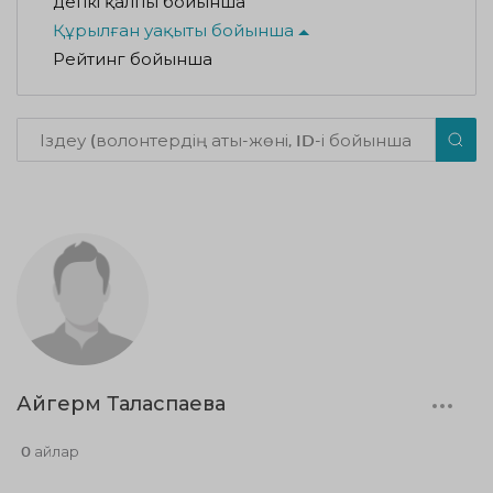
Әдепкі қалпы бойынша
Құрылған уақыты бойынша
Рейтинг бойынша
Айгерм Таласпаева
0 айлар