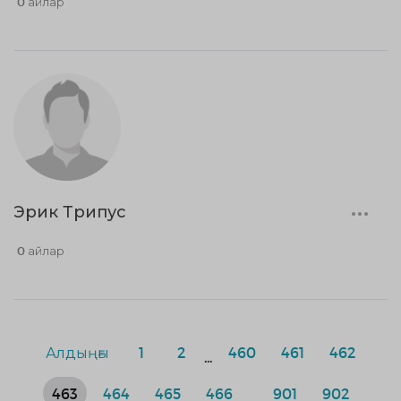
0 айлар
Эрик Трипус
0 айлар
Алдыңғы
1
2
460
461
462
...
463
464
465
466
901
902
...