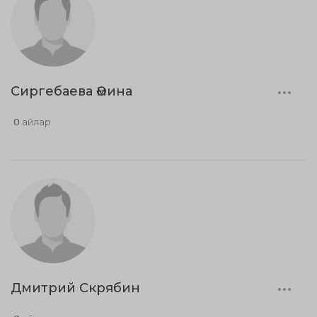
Сиргебаева Әмина
0 айлар
Дмитрий Скрябин