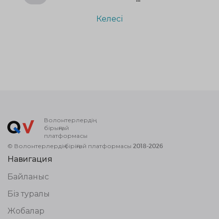
Келесі
Волонтерлердің
бірыңғай
платформасы
© Волонтерлердің біріңғай платформасы 2018-2026
Навигация
Байланыс
Біз туралы
Жобалар