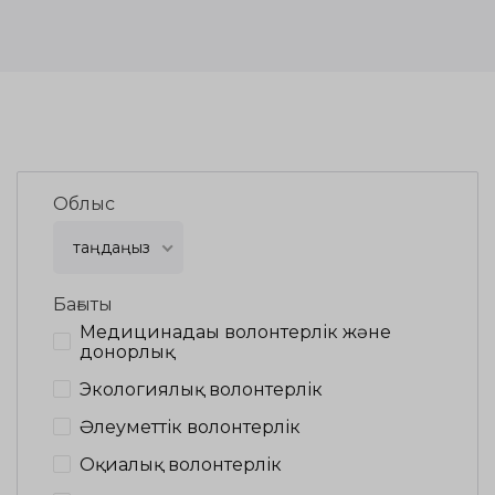
Облыс
таңдаңыз
Бағыты
Медицинадағы волонтерлік және
донорлық
Экологиялық волонтерлік
Әлеуметтік волонтерлік
Оқиғалық волонтерлік