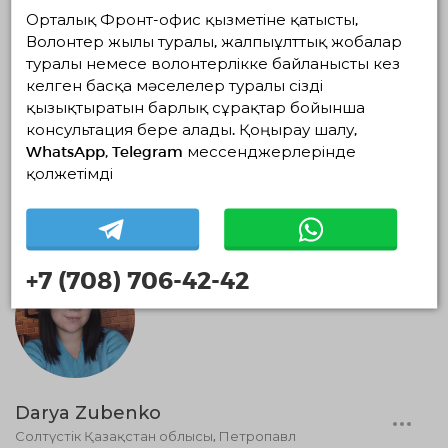
Орталық Фронт-офис қызметіне қатысты,
Волонтер жылы туралы, жалпыұлттық жобалар
туралы немесе волонтерлікке байланысты кез
келген басқа мәселелер туралы сізді
қызықтыратын барлық сұрақтар бойынша
консультация бере алады. Қоңырау шалу,
Даяна Сабит
WhatsApp, Telegram мессенджерлерінде
қолжетімді
0 айлар
+7 (708) 706-42-42
Darya Zubenko
Солтүстік Қазақстан облысы, Петропавл