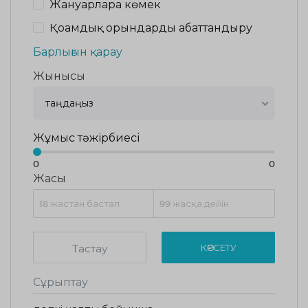
Жануарларға көмек
Қоғамдық орындарды абаттандыру
Барлығын қарау
Жынысы
таңдаңыз
Жұмыс тәжірбиесі
0
0
Жасы
Тастау
КӨРСЕТУ
Сұрыптау