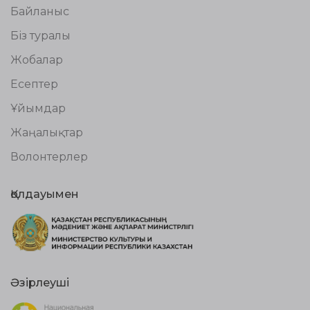
Байланыс
Біз туралы
Жобалар
Есептер
Ұйымдар
Жаңалықтар
Волонтерлер
Қолдауымен
Әзірлеуші