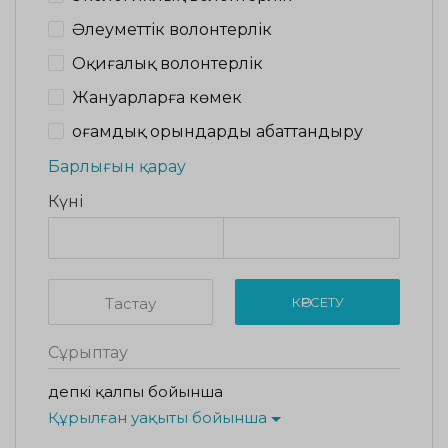
Әлеуметтік волонтерлік
Оқиғалық волонтерлік
Жануарларға көмек
Қоғамдық орындарды абаттандыру
Барлығын қарау
Күні
Тастау
КӨРСЕТУ
Сұрыптау
Әдепкі қалпы бойынша
Құрылған уақыты бойынша