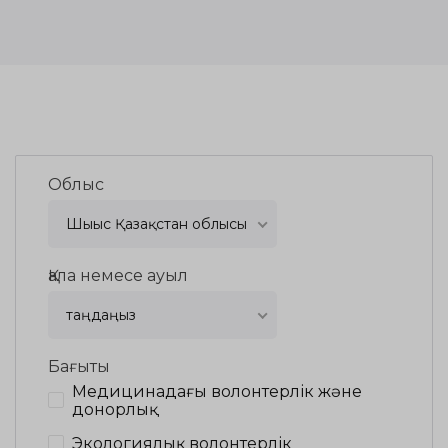
Облыс
Шығыс Қазақстан облысы
Қала немесе ауыл
таңдаңыз
Бағыты
Медицинадағы волонтерлік және
донорлық
Экологиялық волонтерлік