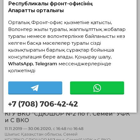
18.11.2019 — 01.01.2020, с 13:33 по 13:33
Республикалық фронт-офисінің
Шығыс Қазақстан облысы, Өскемен
Ақпараттық орталығы
КГУ "Кабинет психолого-педагогической коррекции г.Усть-
Каменогорска" УО ВКО
Орталық Фронт-офис қызметіне қатысты,
Волонтер жылы туралы, жалпыұлттық жобалар
Әлеуметтік волонтерлік
туралы немесе волонтерлікке байланысты кез
келген басқа мәселелер туралы сізді
12.11.2019 14:33
Аяқталды
қызықтыратын барлық сұрақтар бойынша
консультация бере алады. Қоңырау шалу,
WhatsApp, Telegram мессенджерлерінде
қолжетімді
+7 (708) 706-42-42
КГУ ВКО "СДЮШОР №2 по г. Семей" УФК
и С ВКО
11.11.2019 — 30.06.2020, с 16:48 по 16:48
Шығыс Қазақстан облысы, Семей
КГУ "ВКО СДЮШОР №2 по г. Семей" УФК и С ВКО