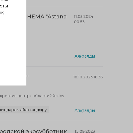
сты
ық
хтованию HEMA "Astana
11.03.2024
00:53
Аяқталды
ерепашка"
18.10.2023 18:36
реатив центр» области Жетісу
рындарды абаттандыру
Аяқталды
ородской экосубботник
15.09.2023