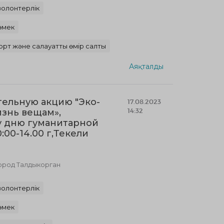
волонтерлік
өмек
орт және салауатты өмір салты
Аяқталды
тельную акцию "Эко-
17.08.2023
14:32
знь вещам»,
у дню гуманитарной
0:00-14.00 г,Текели
город Талдыкорган
волонтерлік
өмек