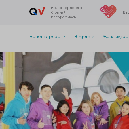
Волонтерлердің
бірыңғай
Bir
платформасы
Волонтерлер
Birgemiz
Жаңалықтар