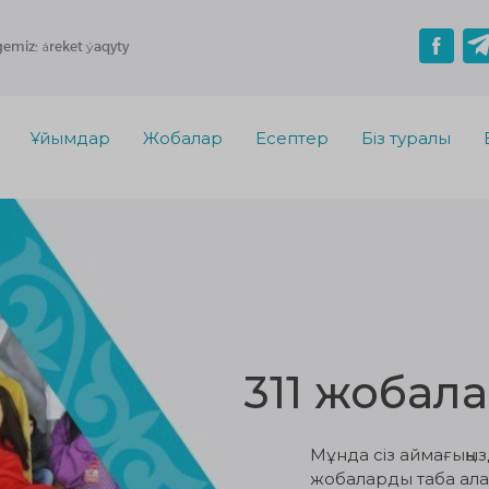
gemiz: áreket ýaqyty
Ұйымдар
Жобалар
Есептер
Біз туралы
311 жобал
Мұнда сіз аймағыңы
жобаларды таба алас