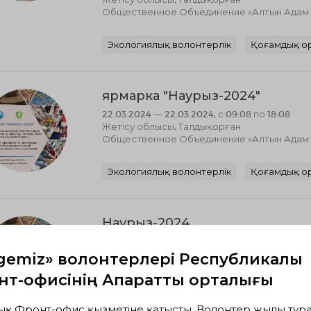
Общественное Объединение «Алтын Адам к
Экологиялық волонтерлік
Қоғамдық о
ярмарка "Наурыз-2024"
22.03.2024 — 22.03.2024, с 09:08 по 18:08
Жетісу облысы, Талдықорған
Общественное Объединение «Алтын Адам к
Экологиялық волонтерлік
Қоғамдық о
Наурыз-2024
22.03.2024 — 22.03.2024, с 09:11 по 18:03
Жетісу облысы, Талдықорған
gemiz» волонтерлері Республикалық
филиал OO "Kaz Eco Patrol области Жетісу 
т-офисінің Ақпараттық орталығы
Экологиялық волонтерлік
Қоғамдық о
ық Фронт-офис қызметіне қатысты, Волонтер жылы тура