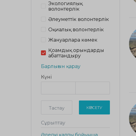
Экологиялық
волонтерлік
Әлеуметтік волонтерлік
Оқиғалық волонтерлік
Жануарларға көмек
Қоғамдық орындарды
абаттандыру
Барлығын қарау
Күні
Тастау
КӨРСЕТУ
Сұрыптау
Әдепкі қалпы бойынша