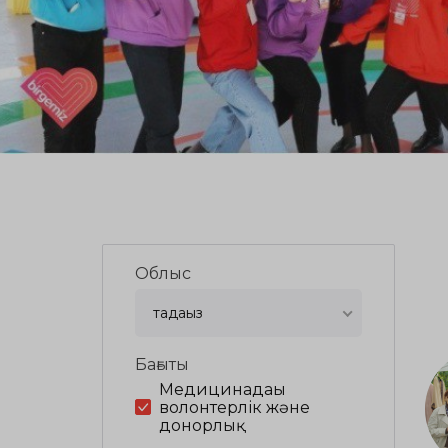
Облыс
таңдаңыз
Бағыты
Медицинадағы
волонтерлік және
донорлық