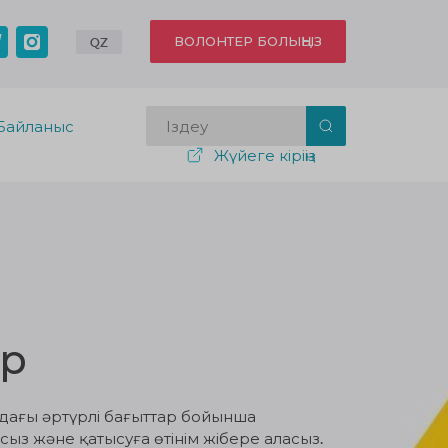
ВОЛОНТЕР БОЛЫҢЫЗ
QZ
Байланыс
Жүйеге кіріңіз
ар
здағы әртүрлі бағыттар бойынша
ыз және қатысуға өтінім жібере аласыз.