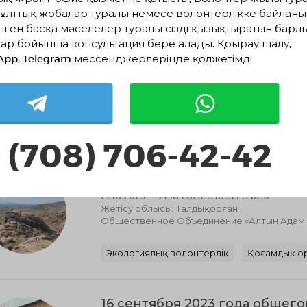
ұлттық жобалар туралы немесе волонтерлікке байланы
лген басқа мәселелер туралы сізді қызықтыратын барл
Турнир по историческому фе
ар бойынша консультация бере алады. Қоңырау шалу,
Open"
App, Telegram мессенджерлерінде қолжетімді
16.03.2024 — 17.03.2024, с 22:45 по 22:45
Астана, Астана
Ұйым №5046
Спорт және салауатты өмір салты
 (708) 706-42-42
тимбилдинг, экосубботник "ч
21.10.2023 — 21.10.2023, с 10:31 по 16:31
Жетісу облысы, Талдықорған
Общественное Объединение «Алтын Адам к
Экологиялық волонтерлік
Қоғамдық о
16 сентября 2023 года общег