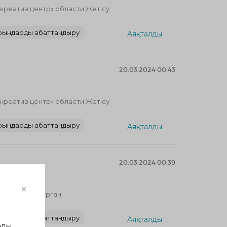
реатив центр» области Жетісу
рындарды абаттандыру
Аяқталды
20.03.2024 00:43
реатив центр» области Жетісу
рындарды абаттандыру
Аяқталды
20.03.2024 00:39
×
город Талдыкорган
рындарды абаттандыру
Аяқталды
лы,