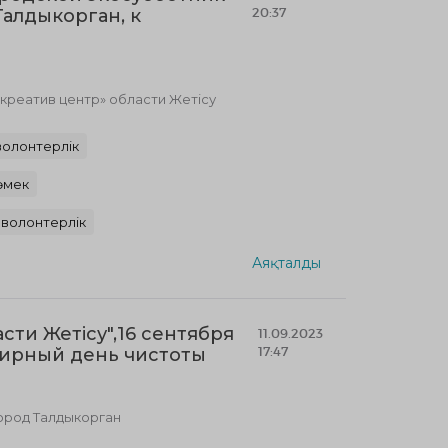
20:37
алдыкорган, к
реатив центр» области Жетісу
волонтерлік
өмек
волонтерлік
Аяқталды
асти Жетісу",16 сентября
11.09.2023
17:47
мирный день чистоты
город Талдыкорган