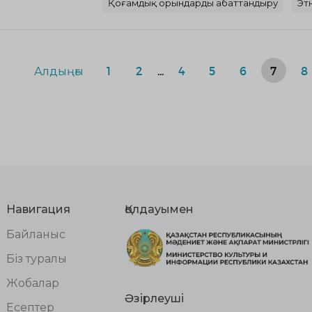
Қоғамдық орындарды абаттандыру
Эт
Алдыңғы
1
2
...
4
5
6
7
8
Навигация
Қолдауымен
Байланыс
Біз туралы
Жобалар
Әзірлеуші
Есептер