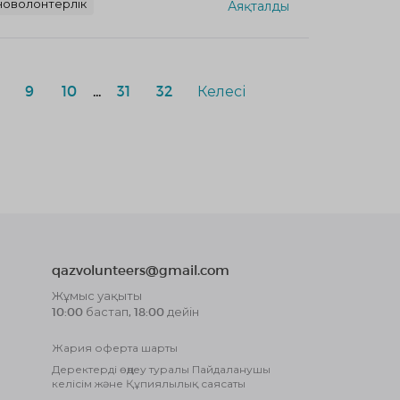
новолонтерлік
Аяқталды
9
10
...
31
32
Келесі
qazvolunteers@gmail.com
Жұмыс уақыты
10:00 бастап, 18:00 дейін
Жария оферта шарты
Деректерді өңдеу туралы Пайдаланушы
келісім және Құпиялылық саясаты