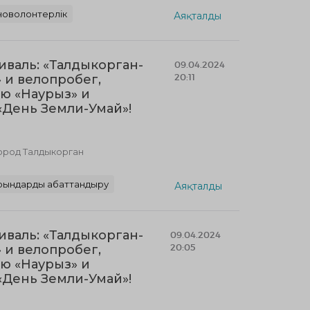
новолонтерлік
Аяқталды
валь: «Талдыкорган-
09.04.2024
20:11
 и велопробег,
ю «Наурыз» и
День Земли-Умай»!
город Талдыкорган
рындарды абаттандыру
Аяқталды
валь: «Талдыкорган-
09.04.2024
20:05
 и велопробег,
ю «Наурыз» и
День Земли-Умай»!