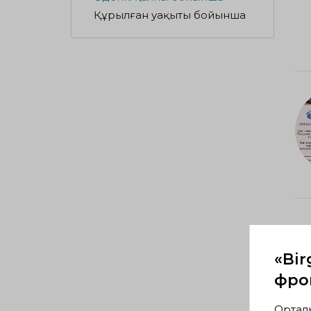
Құрылған уақыты бойынша
«Bir
фрон
Ортал