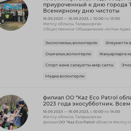
приуроченный к дню города Т
Всемирному дню чистоты
16.09.2023 — 16.09.2023, с 10:00 по 13:00
Жетісу облысы, Талдықорған
Общественное Объединение «Алтын Адам к
Экологиялық волонтерлік
Әлеуметтік 
Оқиғалық волонтерлік
Жануарларға к
Спорт және салауатты өмір салты
Этно
Медиа волонтерлік
филиал OO "Kaz Eco Patrol обл
2023 года экосубботник. Все
16.09.2023 — 16.09.2023, с 10:00 по 14:00
Жетісу облысы, Талдықорған
филиал OO "Kaz Eco Patrol области Жетісу 