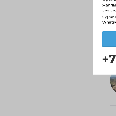
жалпы
кез ке
сұрақт
Whats
+7