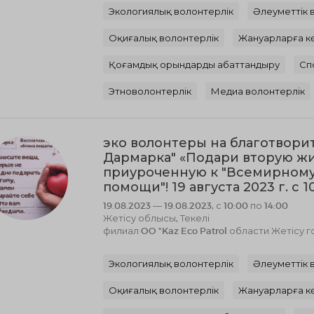
Экологиялық волонтерлік
Әлеуметтік 
Оқиғалық волонтерлік
Жануарларға к
Қоғамдық орындарды абаттандыру
Сп
Этноволонтерлік
Медиа волонтерлік
эко волонтеры на благотвори
Дармарка" «Подари вторую жи
приуроченную к "Всемирном
помощи"! 19 августа 2023 г. с 1
19.08.2023 — 19.08.2023, с 10:00 по 14:00
Жетісу облысы, Текелі
филиал OO "Kaz Eco Patrol области Жетісу 
Экологиялық волонтерлік
Әлеуметтік 
Оқиғалық волонтерлік
Жануарларға к