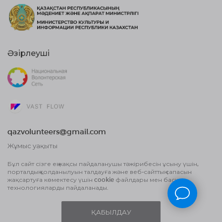
Әзірлеуші
qazvolunteers@gmail.com
Жұмыс уақыты
10:00 бастап, 18:00 дейін
Бұл сайт сізге ең жақсы пайдаланушы тәжірибесін ұсыну үшін,
порталдың қолданылуын талдауға және веб-сайттың сапасын
Жария оферта шарты
жақсартуға көмектесу үшін cookie файлдары мен басқа
Деректерді өңдеу туралы Пайдаланушы
технологияларды пайдаланады.
келісім және Құпиялылық саясаты
ҚАБЫЛДАУ