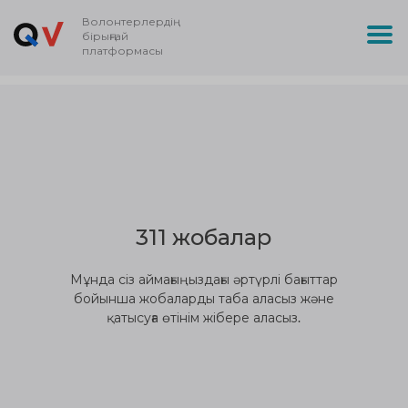
Волонтерлердің
бірыңғай
платформасы
311 жобалар
Мұнда сіз аймағыңыздағы әртүрлі бағыттар
бойынша жобаларды таба аласыз және
қатысуға өтінім жібере аласыз.