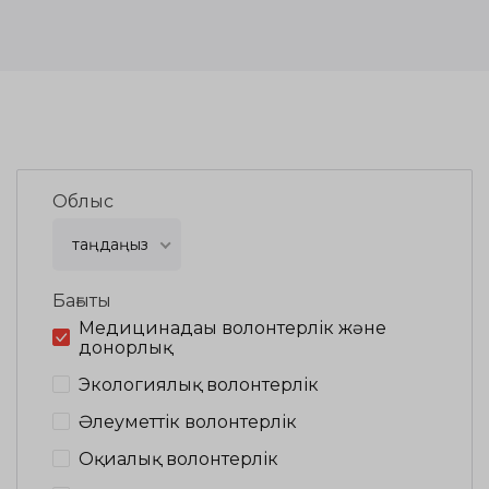
Облыс
таңдаңыз
Бағыты
Медицинадағы волонтерлік және
донорлық
Экологиялық волонтерлік
Әлеуметтік волонтерлік
Оқиғалық волонтерлік