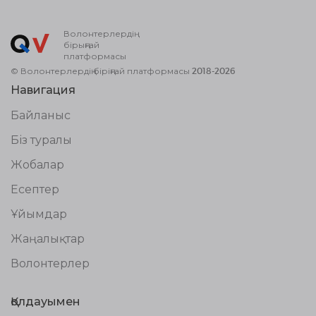
Волонтерлердің
бірыңғай
платформасы
© Волонтерлердің біріңғай платформасы 2018-2026
Навигация
Байланыс
Біз туралы
Жобалар
Есептер
Ұйымдар
Жаңалықтар
Волонтерлер
Қолдауымен