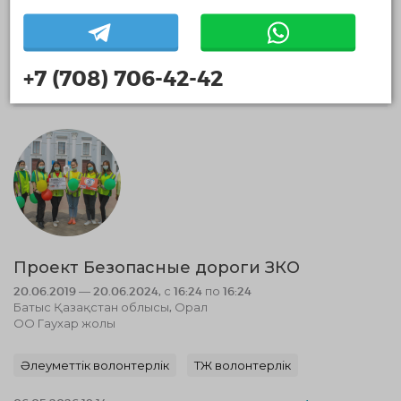
Оқиғалық волонтерлік
Медиа волонтерлік
30.04.2026 13:18
+7 (708) 706-42-42
Аяқталды
Проект Безопасные дороги ЗКО
20.06.2019 — 20.06.2024, с 16:24 по 16:24
Батыс Қазақстан облысы, Орал
ОО Гаухар жолы
Әлеуметтік волонтерлік
ТЖ волонтерлік