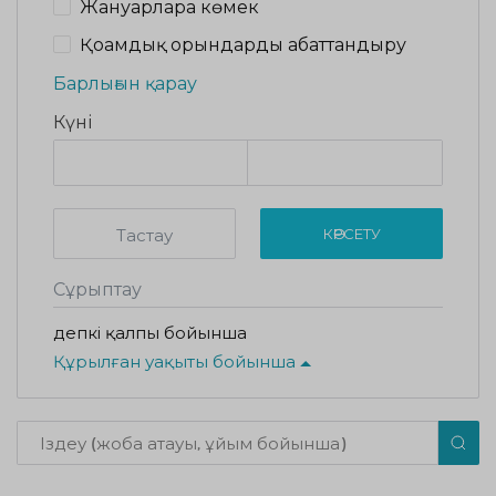
Жануарларға көмек
Қоғамдық орындарды абаттандыру
Барлығын қарау
Күні
Тастау
КӨРСЕТУ
Сұрыптау
Әдепкі қалпы бойынша
Құрылған уақыты бойынша