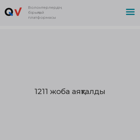
Волонтерлердің
бірыңғай
платформасы
1211 жоба аяқталды