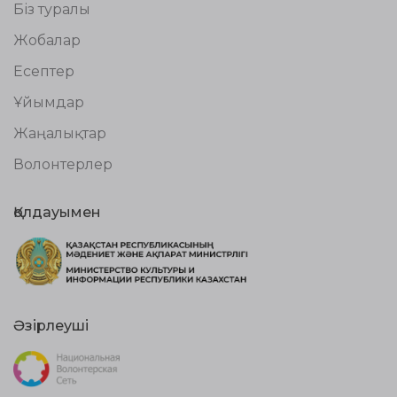
Біз туралы
Жобалар
Есептер
Ұйымдар
Жаңалықтар
Волонтерлер
Қолдауымен
Әзірлеуші