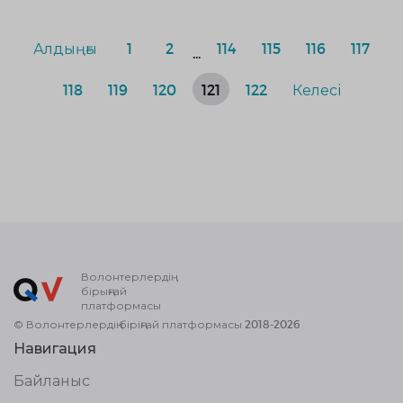
Алдыңғы
1
2
114
115
116
117
...
118
119
120
121
122
Келесі
Волонтерлердің
бірыңғай
платформасы
© Волонтерлердің біріңғай платформасы 2018-2026
Навигация
Байланыс