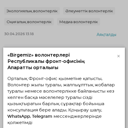
Экологиялық волонтерлік
Әлеуметтік волонтерлік
Оқиғалық волонтерлік
Медиа волонтерлік
30.04.2026 13:18
Аяқталды
×
«Birgemiz» волонтерлері
Республикалық фронт-офисінің
Ақпараттық орталығы
Орталық Фронт-офис қызметіне қатысты,
Волонтер жылы туралы, жалпыұлттық жобалар
туралы немесе волонтерлікке байланысты кез
Набор волонтеров AvantgardesCare
келген басқа мәселелер туралы сізді
қызықтыратын барлық сұрақтар бойынша
30.04.2026 — 17.05.2026, с 10:14 по 10:17
Астана, Астана
консультация бере алады. Қоңырау шалу,
AvantgardesCare
WhatsApp, Telegram мессенджерлерінде
қолжетімді
Экологиялық волонтерлік
Әлеуметтік волонтерлік