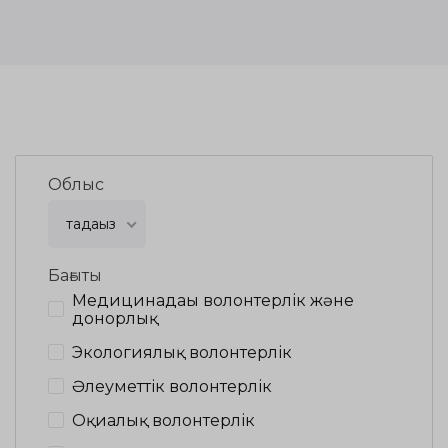
Облыс
таңдаңыз
Бағыты
Медицинадағы волонтерлік және
донорлық
Экологиялық волонтерлік
Әлеуметтік волонтерлік
Оқиғалық волонтерлік