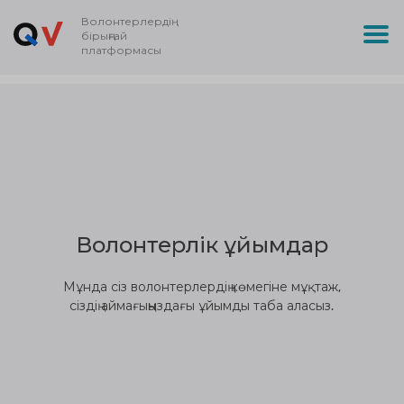
Волонтерлердің
бірыңғай
платформасы
Волонтерлік ұйымдар
Мұнда сіз волонтерлердің көмегіне мұқтаж,
сіздің аймағыңыздағы ұйымды таба аласыз.