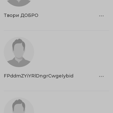
Твори ДОБРО
FPddmZYiYRlDngrCwgeIybid