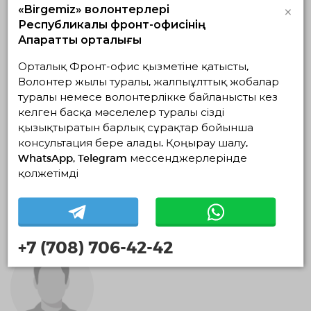
Іздестіру-құтқару волонтерлік қызметі
ТЖ волонтерлік
×
«Birgemiz» волонтерлері
Республикалық фронт-офисінің
Медиа волонтерлік
Ақпараттық орталығы
Орталық Фронт-офис қызметіне қатысты,
Волонтер жылы туралы, жалпыұлттық жобалар
туралы немесе волонтерлікке байланысты кез
келген басқа мәселелер туралы сізді
қызықтыратын барлық сұрақтар бойынша
консультация бере алады. Қоңырау шалу,
WhatsApp, Telegram мессенджерлерінде
қолжетімді
Future Skills Academy
+7 (708) 706-42-42