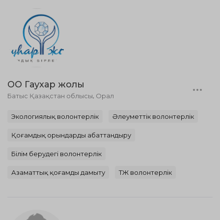
ОО Гаухар жолы
Батыс Қазақстан облысы, Орал
Экологиялық волонтерлік
Әлеуметтік волонтерлік
Қоғамдық орындарды абаттандыру
Білім берудегі волонтерлік
Азаматтық қоғамды дамыту
ТЖ волонтерлік