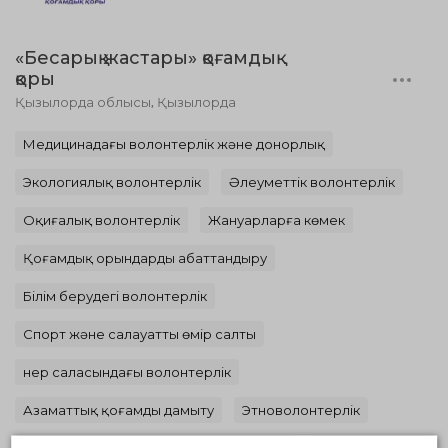
«Бесарық жастары» қоғамдық
қоры
Қызылорда облысы, Қызылорда
Медицинадағы волонтерлік және донорлық
Экологиялық волонтерлік
Әлеуметтік волонтерлік
Оқиғалық волонтерлік
Жануарларға көмек
Қоғамдық орындарды абаттандыру
Білім берудегі волонтерлік
Спорт және салауатты өмір салты
Өнер саласындағы волонтерлік
Азаматтық қоғамды дамыту
Этноволонтерлік