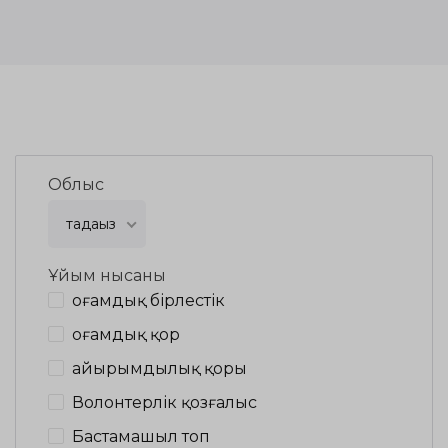
Облыс
таңдаңыз
Ұйым нысаны
Қоғамдық бірлестік
Қоғамдық қор
Қайырымдылық қоры
Волонтерлік қозғалыс
Бастамашыл топ