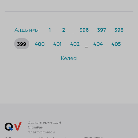
Алдыңғы
1
2
396
397
398
...
399
400
401
402
404
405
...
Келесі
Волонтерлердің
бірыңғай
платформасы