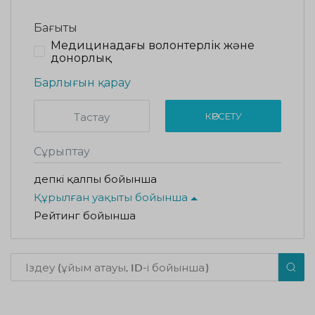
Бағыты
Медицинадағы волонтерлік және
донорлық
Барлығын қарау
Тастау
КӨРСЕТУ
Сұрыптау
Әдепкі қалпы бойынша
Құрылған уақыты бойынша
Рейтинг бойынша