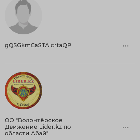
gQSGkmCaSTAicrtaQP
ОО "Волонтёрское
Движение Lider.kz по
области Абай"