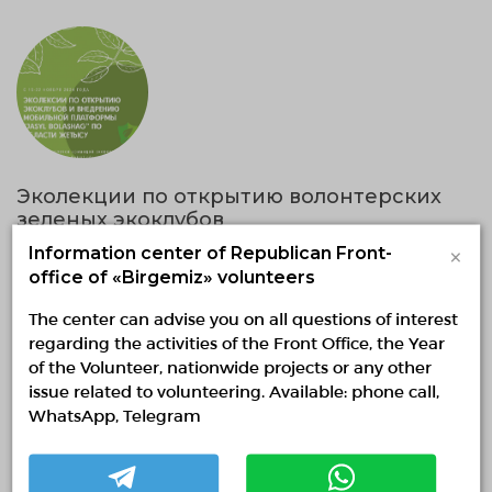
Эколекции по открытию волонтерских
зеленых экоклубов
19.11.2024 — 19.11.2024, fr 11:01 to 13:31
×
Information center of Republican Front-
Zhetisu region, Taldyqorgan
office of «Birgemiz» volunteers
Общественное Объединение «Алтын Адам креатив центр»
области Жетісу
The center can advise you on all questions of interest
regarding the activities of the Front Office, the Year
Environmental volunteering
of the Volunteer, nationwide projects or any other
issue related to volunteering. Available: phone call,
Search and rescue volunteering
WhatsApp, Telegram
17.11.2024 00:37
Finished