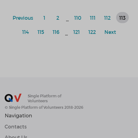
Previous
1
2
110
111
112
113
...
114
115
116
121
122
Next
...
Single Platform of
Volunteers
© Single Platform of Volunteers 2018-2026
Navigation
Contacts
About Us